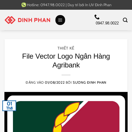
Bỏ
Hotline:
0947.98.0022
|
Duy trì bởi
In UV Đinh Phan
qua
nội
0947.98.0022
dung
THIẾT KẾ
File Vector Logo Ngân Hàng
Agribank
ĐĂNG VÀO
01/08/2022
BỞI
SƯƠNG ĐINH PHAN
01
Th8