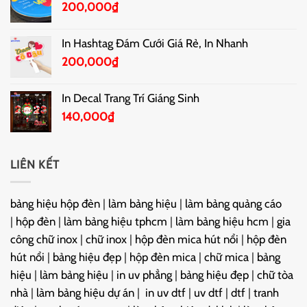
200,000
₫
In Hashtag Đám Cưới Giá Rẻ, In Nhanh
200,000
₫
In Decal Trang Trí Giáng Sinh
140,000
₫
LIÊN KẾT
bảng hiệu hộp đèn
|
làm bảng hiệu
|
làm bảng quảng cáo
|
hộp đèn
|
làm bảng hiệu tphcm
|
làm bảng hiệu hcm
|
gia
công chữ inox
|
chữ inox
|
hộp đèn mica hút nổi
|
hộp đèn
hút nổi
|
bảng hiệu đẹp
|
hộp đèn mica
|
chữ mica
|
bảng
hiệu
|
làm bảng hiệu
|
in uv phẳng
|
bảng hiệu đẹp
|
chữ tòa
nhà
|
làm bảng hiệu dự án
|
in uv dtf
|
uv dtf
|
dtf
|
tranh