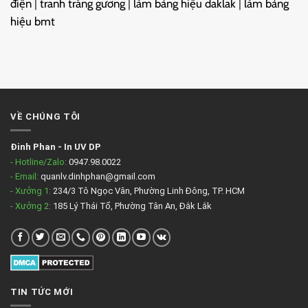
điện
|
tranh tráng gương
|
làm bảng hiệu daklak
|
làm bảng
hiệu bmt
VỀ CHÚNG TÔI
Đinh Phan
-
In UV DP
- Hotline/Zalo:
0947.98.0022
- Email:
quanlv.dinhphan@gmail.com
- Xưởng 1:
234/3 Tô Ngọc Vân, Phường Linh Đông, TP. HCM
- Xưởng 2:
185 Lý Thái Tổ, Phường Tân An, Đắk Lắk
TIN TỨC MỚI