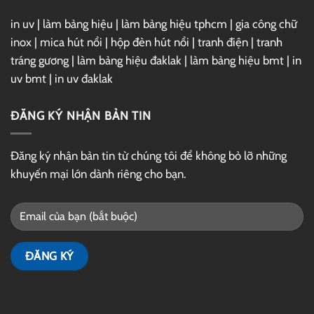
in uv
|
làm bảng hiệu
|
làm bảng hiệu tphcm
|
gia công chữ
inox
|
mica hút nổi
|
hộp đèn hút nổi
|
tranh điện
|
tranh
tráng gương
|
làm bảng hiệu đaklak
|
làm bảng hiệu bmt
|
in
uv bmt
|
in uv đaklak
ĐĂNG KÝ NHẬN BẢN TIN
Đăng ký nhận bản tin từ chúng tôi để không bỏ lỡ những
khuyến mại lớn dành riêng cho bạn.