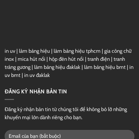
2025
Full
–
Link
GG
Drive
in uv
|
làm bảng hiệu
|
làm bảng hiệu tphcm
|
gia công chữ
inox
|
mica hút nổi
|
hộp đèn hút nổi
|
tranh điện
|
tranh
tráng gương
|
làm bảng hiệu đaklak
|
làm bảng hiệu bmt
|
in
uv bmt
|
in uv đaklak
ĐĂNG KÝ NHẬN BẢN TIN
Đăng ký nhận bản tin từ chúng tôi để không bỏ lỡ những
khuyến mại lớn dành riêng cho bạn.