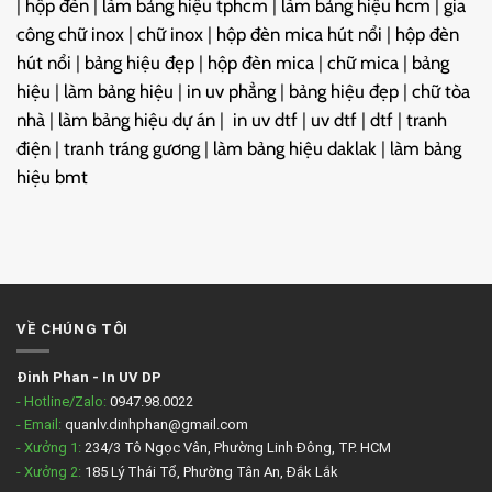
|
hộp đèn
|
làm bảng hiệu tphcm
|
làm bảng hiệu hcm
|
gia
công chữ inox
|
chữ inox
|
hộp đèn mica hút nổi
|
hộp đèn
hút nổi
|
bảng hiệu đẹp
|
hộp đèn mica
|
chữ mica
|
bảng
hiệu
|
làm bảng hiệu
|
in uv phẳng
|
bảng hiệu đẹp
|
chữ tòa
nhà
|
làm bảng hiệu dự án
|
in uv dtf
|
uv dtf
|
dtf
|
tranh
điện
|
tranh tráng gương
|
làm bảng hiệu daklak
|
làm bảng
hiệu bmt
VỀ CHÚNG TÔI
Đinh Phan
-
In UV DP
- Hotline/Zalo:
0947.98.0022
- Email:
quanlv.dinhphan@gmail.com
- Xưởng 1:
234/3 Tô Ngọc Vân, Phường Linh Đông, TP. HCM
- Xưởng 2:
185 Lý Thái Tổ, Phường Tân An, Đắk Lắk