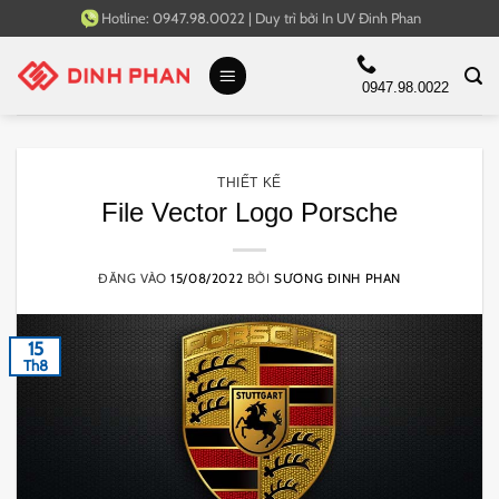
Bỏ
Hotline:
0947.98.0022
|
Duy trì bởi
In UV Đinh Phan
qua
nội
0947.98.0022
dung
THIẾT KẾ
File Vector Logo Porsche
ĐĂNG VÀO
15/08/2022
BỞI
SƯƠNG ĐINH PHAN
15
Th8