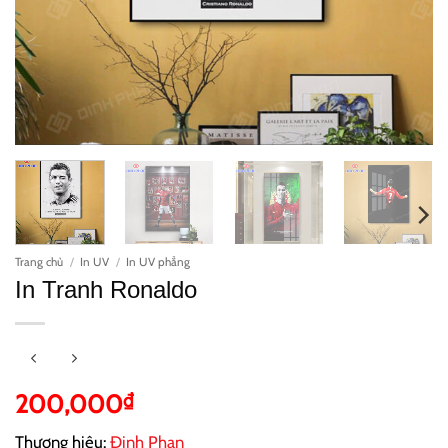
Trang chủ
/
In UV
/
In UV phẳng
In Tranh Ronaldo
200,000
₫
Thương hiệu:
Đinh Phan