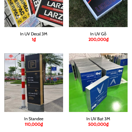
In UV Decal 3M
In UV Gỗ
1
₫
200,000
₫
In Standee
In UV Bạt 3M
110,000
₫
500,000
₫