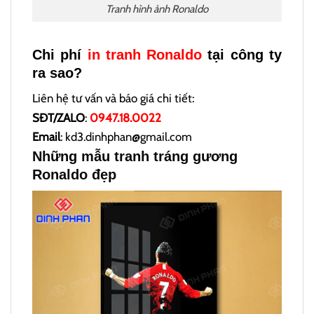
Tranh hình ảnh Ronaldo
Chi phí
in tranh Ronaldo
tại công ty
ra sao?
Liên hệ tư vấn và báo giá chi tiết:
SĐT/ZALO
:
0947.18.0022
Email
: kd3.dinhphan@gmail.com
Những mẫu tranh tráng gương
Ronaldo đẹp