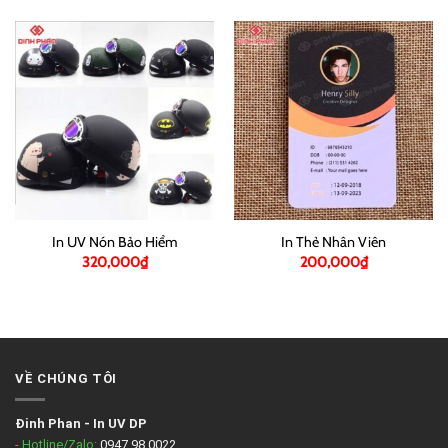
In UV Nón Bảo Hiểm
In Thẻ Nhân Viên
320,000
₫
200,000
₫
VỀ CHÚNG TÔI
Đinh Phan
-
In UV DP
- Hotline/Zalo:
0947.98.0022