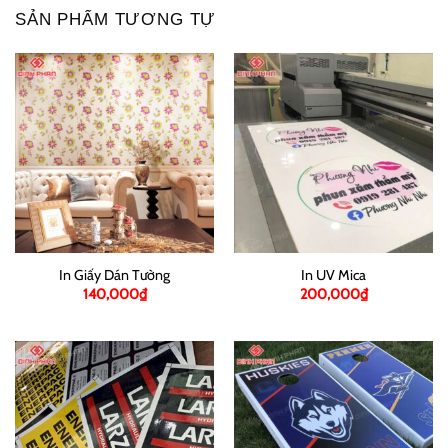
SẢN PHẨM TƯƠNG TỰ
In Giấy Dán Tường
In UV Mica
140,000
₫
200,000
₫