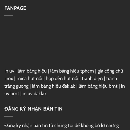
–
Đặt
Link
Vray
FANPAGE
GG
7
Drive
For
3ds
Max
2025
Full
–
Link
GG
Drive
in uv
|
làm bảng hiệu
|
làm bảng hiệu tphcm
|
gia công chữ
inox
|
mica hút nổi
|
hộp đèn hút nổi
|
tranh điện
|
tranh
tráng gương
|
làm bảng hiệu đaklak
|
làm bảng hiệu bmt
|
in
uv bmt
|
in uv đaklak
ĐĂNG KÝ NHẬN BẢN TIN
Đăng ký nhận bản tin từ chúng tôi để không bỏ lỡ những