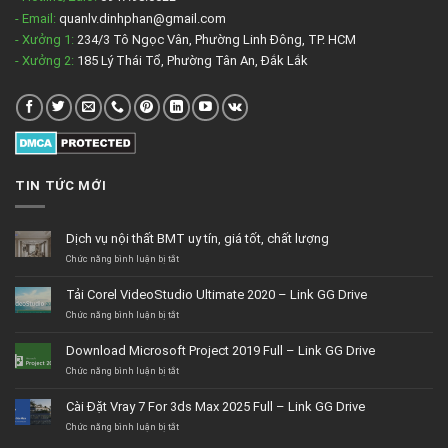
- Email:
quanlv.dinhphan@gmail.com
- Xưởng 1:
234/3 Tô Ngọc Vân, Phường Linh Đông, TP. HCM
- Xưởng 2:
185 Lý Thái Tổ, Phường Tân An, Đắk Lắk
TIN TỨC MỚI
Dịch vụ nội thất BMT uy tín, giá tốt, chất lượng
ở
Chức năng bình luận bị tắt
Dịch
vụ
Tải Corel VideoStudio Ultimate 2020 – Link GG Drive
nội
thất
ở
Chức năng bình luận bị tắt
BMT
Tải
uy
Corel
Download Microsoft Project 2019 Full – Link GG Drive
tín,
VideoStudio
giá
Ultimate
ở
Chức năng bình luận bị tắt
tốt,
2020
Download
chất
–
Microsoft
Cài Đặt Vray 7 For 3ds Max 2025 Full – Link GG Drive
lượng
Link
Project
GG
2019
ở
Chức năng bình luận bị tắt
Drive
Full
Cài