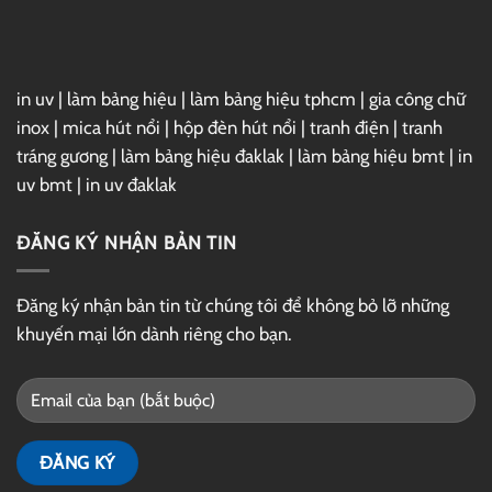
Drive
in uv
|
làm bảng hiệu
|
làm bảng hiệu tphcm
|
gia công chữ
inox
|
mica hút nổi
|
hộp đèn hút nổi
|
tranh điện
|
tranh
tráng gương
|
làm bảng hiệu đaklak
|
làm bảng hiệu bmt
|
in
uv bmt
|
in uv đaklak
ĐĂNG KÝ NHẬN BẢN TIN
Đăng ký nhận bản tin từ chúng tôi để không bỏ lỡ những
khuyến mại lớn dành riêng cho bạn.