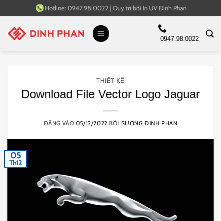
Bỏ
Hotline:
0947.98.0022
|
Duy trì bởi
In UV Đinh Phan
qua
nội
0947.98.0022
dung
THIẾT KẾ
Download File Vector Logo Jaguar
ĐĂNG VÀO
05/12/2022
BỞI
SƯƠNG ĐINH PHAN
05
Th12