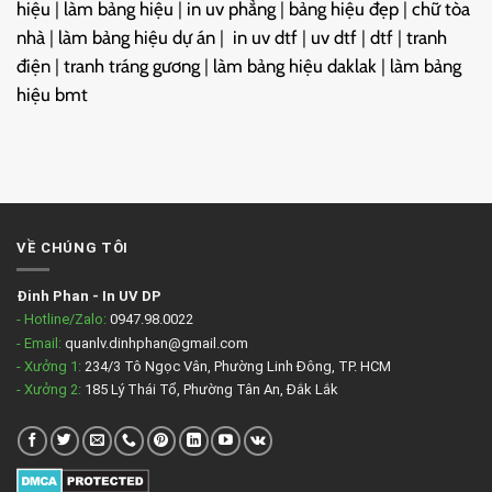
hiệu
|
làm bảng hiệu
|
in uv phẳng
|
bảng hiệu đẹp
|
chữ tòa
nhà
|
làm bảng hiệu dự án
|
in uv dtf
|
uv dtf
|
dtf
|
tranh
điện
|
tranh tráng gương
|
làm bảng hiệu daklak
|
làm bảng
hiệu bmt
VỀ CHÚNG TÔI
Đinh Phan
-
In UV DP
- Hotline/Zalo:
0947.98.0022
- Email:
quanlv.dinhphan@gmail.com
- Xưởng 1:
234/3 Tô Ngọc Vân, Phường Linh Đông, TP. HCM
- Xưởng 2:
185 Lý Thái Tổ, Phường Tân An, Đắk Lắk