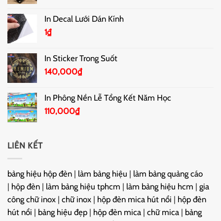
In Decal Lưới Dán Kính
1
₫
In Sticker Trong Suốt
140,000
₫
In Phông Nền Lễ Tổng Kết Năm Học
110,000
₫
LIÊN KẾT
bảng hiệu hộp đèn
|
làm bảng hiệu
|
làm bảng quảng cáo
|
hộp đèn
|
làm bảng hiệu tphcm
|
làm bảng hiệu hcm
|
gia
công chữ inox
|
chữ inox
|
hộp đèn mica hút nổi
|
hộp đèn
hút nổi
|
bảng hiệu đẹp
|
hộp đèn mica
|
chữ mica
|
bảng