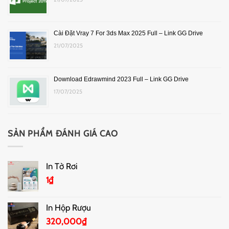
Cài Đặt Vray 7 For 3ds Max 2025 Full – Link GG Drive
21/07/2025
Download Edrawmind 2023 Full – Link GG Drive
17/07/2025
SẢN PHẨM ĐÁNH GIÁ CAO
In Tờ Rơi
1
₫
In Hộp Rượu
320,000
₫