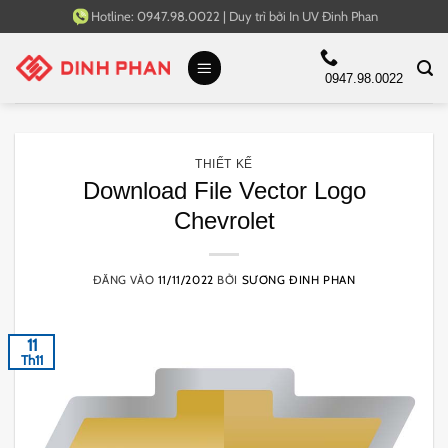
Bỏ
Hotline:
0947.98.0022
|
Duy trì bởi
In UV Đinh Phan
qua
nội
0947.98.0022
dung
THIẾT KẾ
Download File Vector Logo
Chevrolet
ĐĂNG VÀO
11/11/2022
BỞI
SƯƠNG ĐINH PHAN
11
Th11