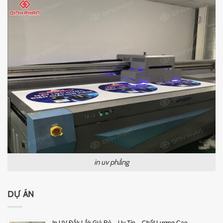
in uv phẳng
DỰ ÁN