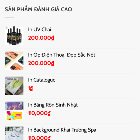
SẢN PHẨM ĐÁNH GIÁ CAO
In UV Chai
200,000
₫
In Ốp Điện Thoại Đẹp Sắc Nét
200,000
₫
In Catalogue
1
₫
In Băng Rôn Sinh Nhật
110,000
₫
In Background Khai Trương Spa
110,000
₫