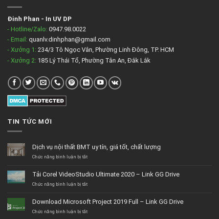
Đinh Phan
-
In UV DP
- Hotline/Zalo:
0947.98.0022
- Email:
quanlv.dinhphan@gmail.com
- Xưởng 1:
234/3 Tô Ngọc Vân, Phường Linh Đông, TP. HCM
- Xưởng 2:
185 Lý Thái Tổ, Phường Tân An, Đắk Lắk
TIN TỨC MỚI
Dịch vụ nội thất BMT uy tín, giá tốt, chất lượng
ở
Chức năng bình luận bị tắt
Dịch
vụ
Tải Corel VideoStudio Ultimate 2020 – Link GG Drive
nội
thất
ở
Chức năng bình luận bị tắt
BMT
Tải
uy
Corel
Download Microsoft Project 2019 Full – Link GG Drive
tín,
VideoStudio
giá
Ultimate
ở
Chức năng bình luận bị tắt
tốt,
2020
Download