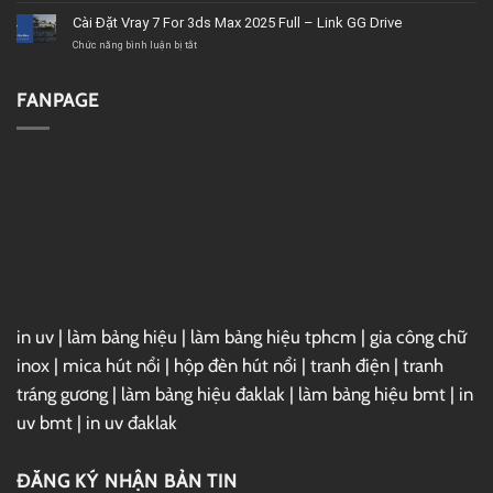
chất
–
Microsoft
Cài Đặt Vray 7 For 3ds Max 2025 Full – Link GG Drive
lượng
Link
Project
GG
2019
ở
Chức năng bình luận bị tắt
Drive
Full
Cài
–
Đặt
Link
Vray
FANPAGE
GG
7
Drive
For
3ds
Max
2025
Full
–
Link
GG
Drive
in uv
|
làm bảng hiệu
|
làm bảng hiệu tphcm
|
gia công chữ
inox
|
mica hút nổi
|
hộp đèn hút nổi
|
tranh điện
|
tranh
tráng gương
|
làm bảng hiệu đaklak
|
làm bảng hiệu bmt
|
in
uv bmt
|
in uv đaklak
ĐĂNG KÝ NHẬN BẢN TIN